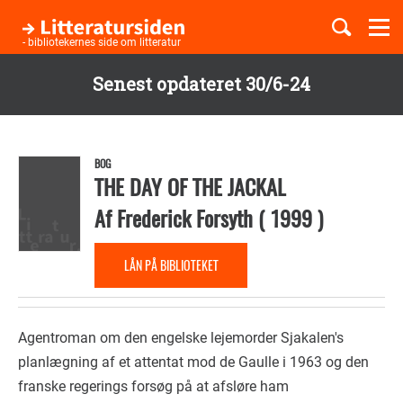
Togg
navi
- bibliotekernes side om litteratur
Senest opdateret 30/6-24
Børnebøger
Gå
til
Boglister
hovedindhold
BOG
THE DAY OF THE JACKAL
Af
Frederick Forsyth
(
1999
)
Temaer
LÅN PÅ BIBLIOTEKET
Agentroman om den engelske lejemorder Sjakalen's
planlægning af et attentat mod de Gaulle i 1963 og den
franske regerings forsøg på at afsløre ham