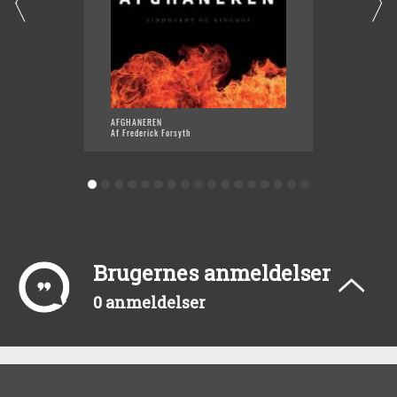
THE AF
AFGHANEREN
Af Fred
Af Frederick Forsyth
Brugernes anmeldelser
0 anmeldelser