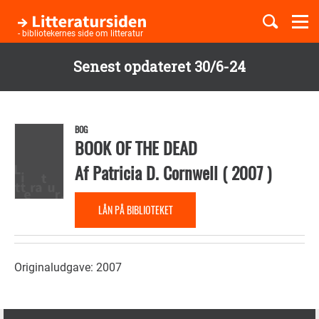
Togg
navi
- bibliotekernes side om litteratur
Senest opdateret 30/6-24
Børnebøger
Gå
til
Boglister
hovedindhold
BOG
BOOK OF THE DEAD
Af
Patricia D. Cornwell
(
2007
)
Temaer
LÅN PÅ BIBLIOTEKET
Originaludgave: 2007