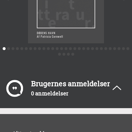
DØDENS HAVN
SCARPE
Af Patricia Cornwell
Af Patr
Brugernes anmeldelser
0 anmeldelser