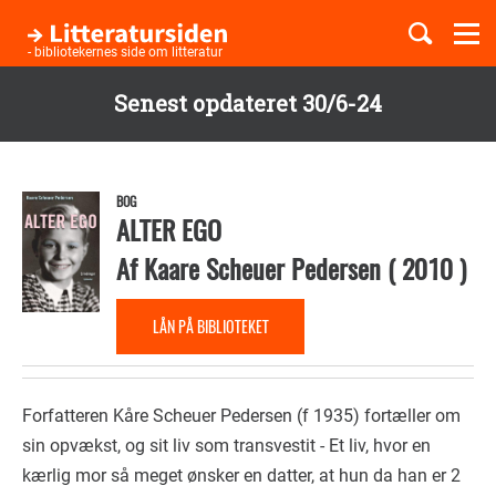
Togg
navi
- bibliotekernes side om litteratur
Senest opdateret 30/6-24
Børnebøger
Gå
til
Boglister
hovedindhold
BOG
ALTER EGO
Af
Kaare Scheuer Pedersen
(
2010
)
Temaer
LÅN PÅ BIBLIOTEKET
Forfatteren Kåre Scheuer Pedersen (f 1935) fortæller om
sin opvækst, og sit liv som transvestit - Et liv, hvor en
kærlig mor så meget ønsker en datter, at hun da han er 2