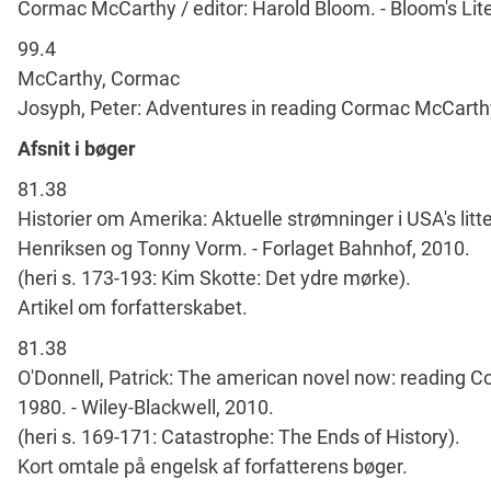
Cormac McCarthy / editor: Harold Bloom. - Bloom's Liter
99.4
McCarthy, Cormac
Josyph, Peter: Adventures in reading Cormac McCarthy.
Afsnit i bøger
81.38
Historier om Amerika: Aktuelle strømninger i USA's litt
Henriksen og Tonny Vorm. - Forlaget Bahnhof, 2010.
(heri s. 173-193: Kim Skotte: Det ydre mørke).
Artikel om forfatterskabet.
81.38
O'Donnell, Patrick: The american novel now: reading 
1980. - Wiley-Blackwell, 2010.
(heri s. 169-171: Catastrophe: The Ends of History).
Kort omtale på engelsk af forfatterens bøger.