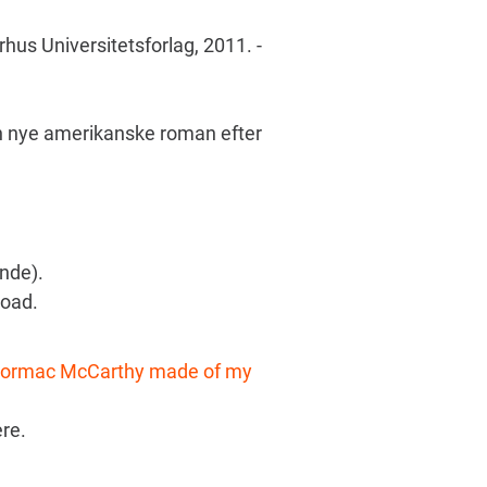
us Universitetsforlag, 2011. -
den nye amerikanske roman efter
ende).
Road.
 Cormac McCarthy made of my
ere.