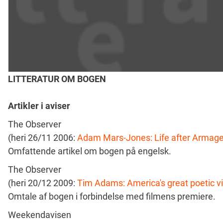
LITTERATUR OM BOGEN
Artikler i aviser
The Observer
(heri 26/11 2006:
Adam Mars-Jones: Life after Armag
Omfattende artikel om bogen på engelsk.
The Observer
(heri 20/12 2009:
Tim Adams: America's great poetic v
Omtale af bogen i forbindelse med filmens premiere.
Weekendavisen