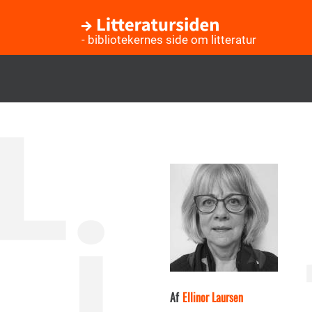
- bibliotekernes side om litteratur
Gå
til
hovedindhold
Af
Ellinor Laursen