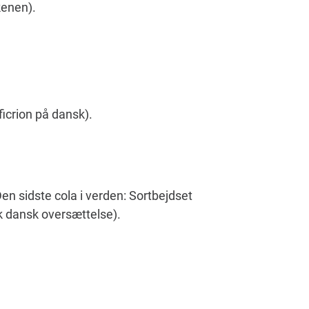
kenen).
ficrion på dansk).
Den sidste cola i verden: Sortbejdset
k dansk oversættelse).