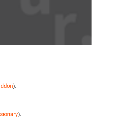
eddon
).
isionary
).