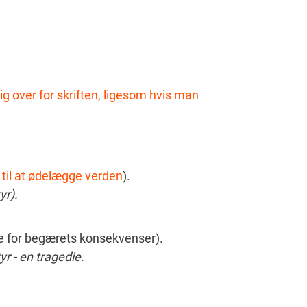
g over for skriften, ligesom hvis man
 til at ødelægge verden
).
yr).
ne for begærets konsekvenser).
yr - en tragedie
.