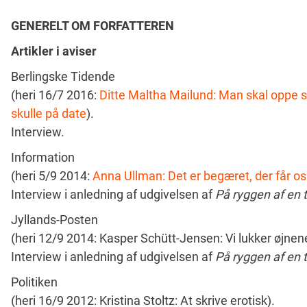
GENERELT OM FORFATTEREN
Artikler i aviser
Berlingske Tidende
(heri 16/7 2016:
Ditte Maltha Mailund: Man skal oppe si
skulle på date
).
Interview.
Information
(heri 5/9 2014:
Anna Ullman: Det er begæret, der får os
Interview i anledning af udgivelsen af
På ryggen af en t
Jyllands-Posten
(heri 12/9 2014: Kasper Schütt-Jensen: Vi lukker øjne
Interview i anledning af udgivelsen af
På ryggen af en t
Politiken
(heri 16/9 2012: Kristina Stoltz: At skrive erotisk).