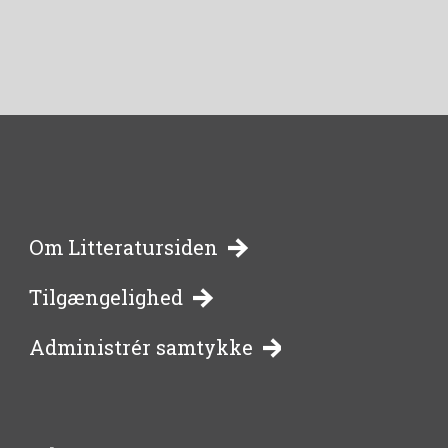
-
Om Litteratursiden
Tilgængelighed
bibliotekernes
Administrér samtykke
side
om