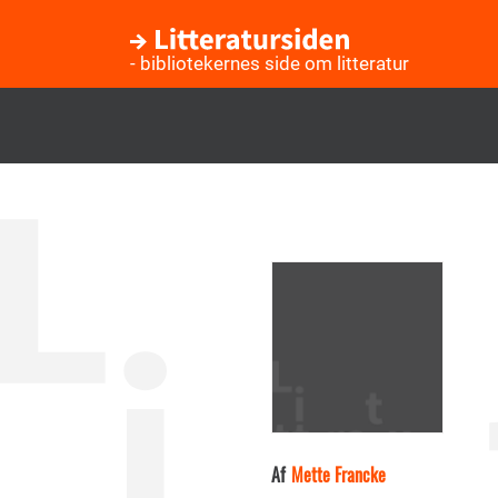
- bibliotekernes side om litteratur
Gå
til
hovedindhold
Af
Mette Francke