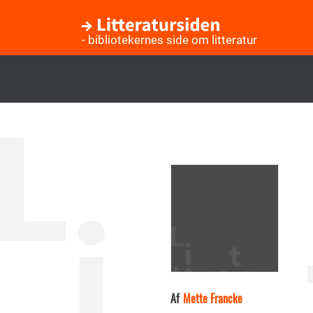
- bibliotekernes side om litteratur
Gå
til
hovedindhold
Af
Mette Francke