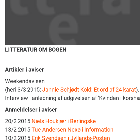
LITTERATUR OM BOGEN
Artikler i aviser
Weekendavisen
(heri 3/3 2915:
Jannie Schjødt Kold: Et ord af 24 karat
).
Interview i anledning af udgivelsen af 'Kvinden i korsh
Anmeldelser i aviser
20/2 2015
Niels Houkjær i Berlingske
13/2 2015
Tue Andersen Nexø i Information
10/2 2015
Erik Svendsen i Jyllands-Posten