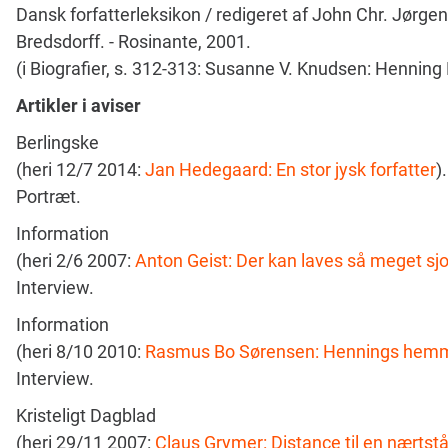
Dansk forfatterleksikon / redigeret af John Chr. Jør
Bredsdorff. - Rosinante, 2001.
(i Biografier, s. 312-313: Susanne V. Knudsen: Henning
Artikler i aviser
Berlingske
(heri 12/7 2014:
Jan Hedegaard: En stor jysk forfatter
).
Portræt.
Information
(heri 2/6 2007:
Anton Geist: Der kan laves så meget sjov
Interview.
Information
(heri 8/10 2010:
Rasmus Bo Sørensen: Hennings hemm
Interview.
Kristeligt Dagblad
(heri 29/11 2007:
Claus Grymer: Distance til en nærts