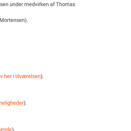
gensen under medvirken af Thomas
 Mortensen).
 her i tilværelsen
).
eligheder
).
tående
).