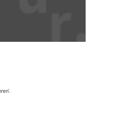
æren'.