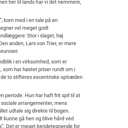
n her til lands har vi det nemmere,
, kom med i en tale på en
etegner vel meget godt
ndlæggere: Stor i slaget, høj
Den anden, Lars von Trier, er mere
neuroser.
dblik i en virksomhed, som er
e, som har høstet priser rundt om i
 de to stifteres excentriske optræden
n periode. Hun har haft frit spil til at
g sociale arrangementer, mens
let udtale sig direkte til bogen.
odt kunne gå hen og blive hård ved
gas”. Det er meget kendetegnende for