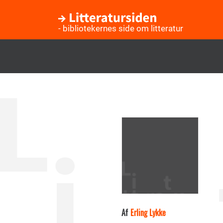
- bibliotekernes side om litteratur
Gå
til
hovedindhold
Af
Erling Lykke