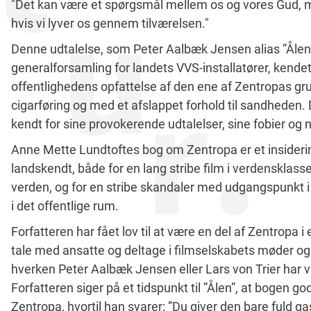
"Det kan være et spørgsmål mellem os og vores Gud, me
hvis vi lyver os gennem tilværelsen."
Denne udtalelse, som Peter Aalbæk Jensen alias ”Ålen”
generalforsamling for landets VVS-installatører, kend
offentlighedens opfattelse af den ene af Zentropas gru
cigarføring og med et afslappet forhold til sandheden. 
kendt for sine provokerende udtalelser, sine fobier og 
Anne Mette Lundtoftes bog om Zentropa er et insiderin
landskendt, både for en lang stribe film i verdensklass
verden, og for en stribe skandaler med udgangspunkt i
i det offentlige rum.
Forfatteren har fået lov til at være en del af Zentropa i e
tale med ansatte og deltage i filmselskabets møder o
hverken Peter Aalbæk Jensen eller Lars von Trier har vil
Forfatteren siger på et tidspunkt til ”Ålen”, at bogen g
Zentropa, hvortil han svarer: ”Du giver den bare fuld 