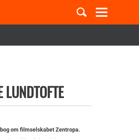
Toggle
navigation
Børnebøger
Boglister
E LUNDTOFTE
Temaer
t bog om filmselskabet Zentropa.