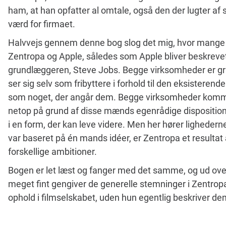
ham, at han opfatter al omtale, også den der lugter af
værd for firmaet.
Halvvejs gennem denne bog slog det mig, hvor mange 
Zentropa og Apple, således som Apple bliver beskrevet
grundlæggeren, Steve Jobs. Begge virksomheder er gr
ser sig selv som fribyttere i forhold til den eksisteren
som noget, der angår dem. Begge virksomheder kommer
netop på grund af disse mænds egenrådige dispositio
i en form, der kan leve videre. Men her hører lighederne
var baseret på én mands idéer, er Zentropa et resultat 
forskellige ambitioner.
Bogen er let læst og fanger med det samme, og ud over
meget fint gengiver de generelle stemninger i Zentropa
ophold i filmselskabet, uden hun egentlig beskriver de