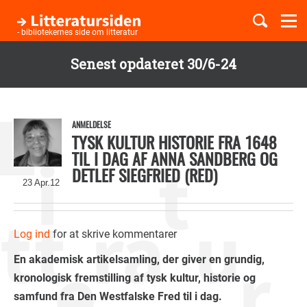
Togg
navi
- bibliotekernes side om litteratur
Senest opdateret 30/6-24
Børnebøger
Gå
til
Boglister
hovedindhold
ANMELDELSE
TYSK KULTUR HISTORIE FRA 1648
TIL I DAG AF ANNA SANDBERG OG
DETLEF SIEGFRIED (RED)
Temaer
23 Apr.12
Log ind
for at skrive kommentarer
En akademisk artikelsamling, der giver en grundig,
kronologisk fremstilling af tysk kultur, historie og
samfund fra Den Westfalske Fred til i dag.