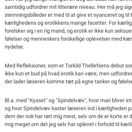
samtidig udfordrer mit litterære niveau. Her må jeg sig
stemningsbilleder er med til at give et nyanceret og til
kærlighedens og erotikkens mange facetter. For kærlig
forelsker sig i en rig mand, og erotik er ikke kun seksu
følelser og menneskers forskellige oplevelser med kærl
nydelse.
Med Refleksioner, som er Torkild Thellefsens debut som
ikke kun et bud på hvad erotik kan være, men udfordre
der lader læseren komme tæt på egne tanker og følels
Bl.a. med "Kysset" og "Spindelvæv", hvor man bliver intr
og hvor Spindelvæv kaster læseren ind i kærligheden på 
dem der nok har rørt mig mest, selv om de er korte er
mig meget om det jeg selv har oplevet i forhold til kærl