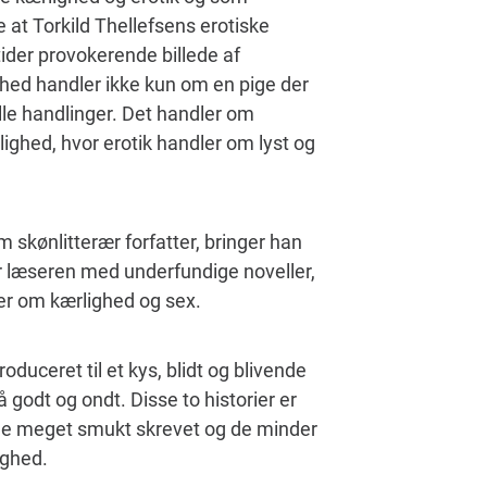
e at Torkild Thellefsens erotiske
 tider provokerende billede af
hed handler ikke kun om en pige der
elle handlinger. Det handler om
ighed, hvor erotik handler om lyst og
 skønlitterær forfatter, bringer han
r læseren med underfundige noveller,
er om kærlighed og sex.
oduceret til et kys, blidt og blivende
godt og ondt. Disse to historier er
 de meget smukt skrevet og de minder
ighed.