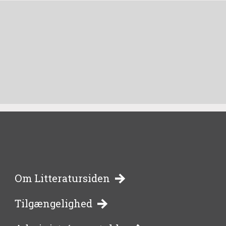
-
Om Litteratursiden
Tilgængelighed
bibliotekernes