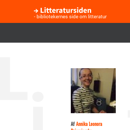
- bibliotekernes side om litteratur
Gå
til
hovedindhold
Af
Annika Leonora