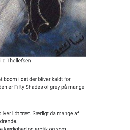
ild Thellefsen
t boom i det der bliver kaldt for
tiden er Fifty Shades of grey på mange
ver lidt træt. Særligt da mange af
rdrende.
e kærlighed og erotik og som