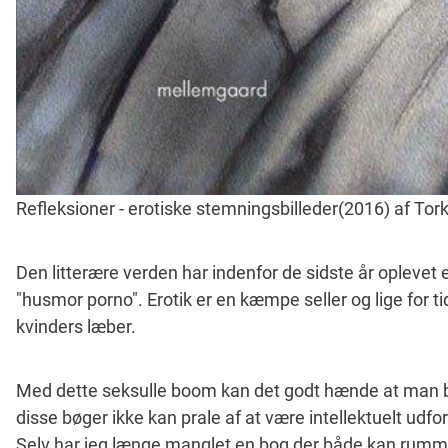
Refleksioner - erotiske stemningsbilleder(2016) af Tork
Den litterære verden har indenfor de sidste år oplevet e
"husmor porno". Erotik er en kæmpe seller og lige for 
kvinders læber.
Med dette seksulle boom kan det godt hænde at man bli
disse bøger ikke kan prale af at være intellektuelt udfo
Selv har jeg længe manglet en bog der både kan rumm