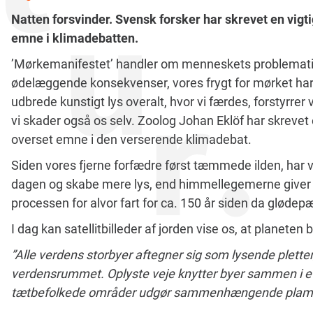
Natten forsvinder. Svensk forsker har skrevet en vigt
emne i klimadebatten.
’Mørkemanifestet’ handler om menneskets problematisk
ødelæggende konsekvenser, vores frygt for mørket har.
udbrede kunstigt lys overalt, hvor vi færdes, forstyrrer v
vi skader også os selv. Zoolog Johan Eklöf har skrevet
overset emne i den verserende klimadebat.
Siden vores fjerne forfædre først tæmmede ilden, har 
dagen og skabe mere lys, end himmellegemerne giver 
processen for alvor fart for ca. 150 år siden da glødep
I dag kan satellitbilleder af jorden vise os, at planeten 
”Alle verdens storbyer aftegner sig som lysende pletter,
verdensrummet. Oplyste veje knytter byer sammen i e
tætbefolkede områder udgør sammenhængende plamag