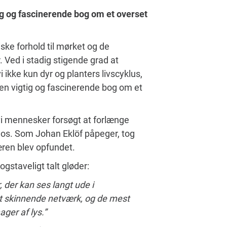
ig og fascinerende bog om et overset
e forhold til mørket og de
 Ved i stadig stigende grad at
i ikke kun dyr og planters livscyklus,
 en vigtig og fascinerende bog om et
vi mennesker forsøgt at forlænge
os. Som Johan Eklöf påpeger, tog
æren blev opfundet.
bogstaveligt talt gløder:
 der kan ses langt ude i
t skinnende netværk, og de mest
er af lys.”