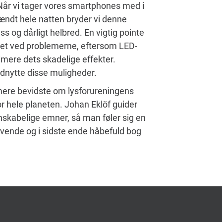
. Når vi tager vores smartphones med i
 tændt hele natten bryder vi denne
s og dårligt helbred. En vigtig pointe
 noget ved problemerne, eftersom LED-
imere dets skadelige effekter.
t udnytte disse muligheder.
 mere bevidste om lysforureningens
r hele planeten. Johan Eklöf guider
nskabelige emner, så man føler sig en
rivende og i sidste ende håbefuld bog