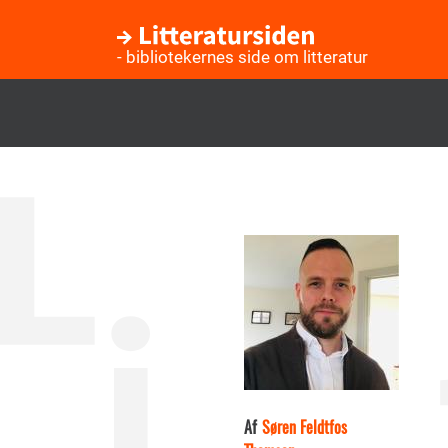
- bibliotekernes side om litteratur
Gå
til
hovedindhold
Af
Søren Feldtfos