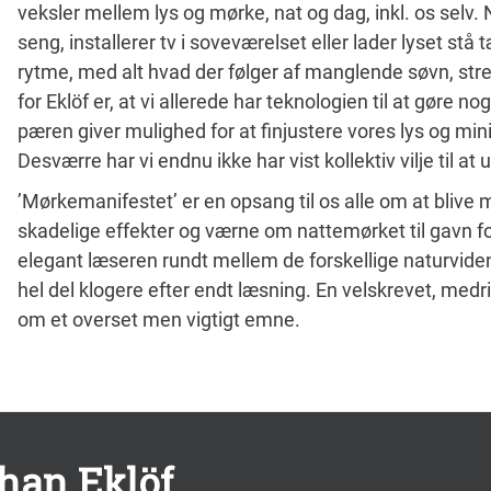
veksler mellem lys og mørke, nat og dag, inkl. os selv
seng, installerer tv i soveværelset eller lader lyset stå
rytme, med alt hvad der følger af manglende søvn, stres
for Eklöf er, at vi allerede har teknologien til at gøre
pæren giver mulighed for at finjustere vores lys og min
Desværre har vi endnu ikke har vist kollektiv vilje til a
’Mørkemanifestet’ er en opsang til os alle om at blive
skadelige effekter og værne om nattemørket til gavn fo
elegant læseren rundt mellem de forskellige naturvide
hel del klogere efter endt læsning. En velskrevet, med
om et overset men vigtigt emne.
ohan Eklöf