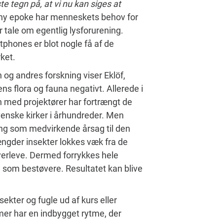
te tegn på, at vi nu kan siges at
 ny epoke har menneskets behov for
r tale om egentlig lysforurening.
tphones er blot nogle få af de
ket.
og andres forskning viser Eklöf,
ns flora og fauna negativt. Allerede i
 med projektører har fortrængt de
venske kirker i århundreder. Men
ning som medvirkende årsag til den
ængder insekter lokkes væk fra de
verleve. Dermed forrykkes hele
e som bestøvere. Resultatet kan blive
sekter og fugle ud af kurs eller
smer har en indbygget rytme, der