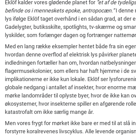
Eklöf kalder vores glødende planet for
”et af de tydeligs
befinde os i menneskets epoke, antropocæn.”
I denne
lys ifølge Eklöf taget overhånd i en sådan grad, at der e
Gadelygter, butiksskilte, spotlights, tv-skærme og smar
lyskilder, som forlænger dagen og fortrænger nattemør
Med en lang række eksempler hentet både fra sin egen 
hvordan denne overflod af elektrisk lys påvirker planete
indledningen fortæller han om, hvordan natbelysningen
flagermusekolonier, som ellers har haft hjemme i de s
implikationerne er ikke kun lokale. Eklöf ser lysforure
globale nedgang i antallet af insekter, hvor enorme m
mørke landområder til oplyste byer, hvor de ikke kan o
økosystemer, hvor insekterne spiller en afgørende roll
katastrofalt om ikke særlig mange år.
Men vores frygt for mørket ikke bare er med til at slå in
forstyrre koralrevenes livscyklus. Alle levende organi