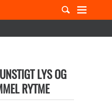
Toggle
navigation
Børnebøger
Boglister
UNSTIGT LYS OG
MMEL RYTME
Temaer