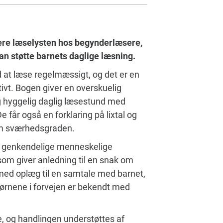
ulere læselysten hos begynderlæsere,
 kan støtte barnets daglige læsning.
ed at læse regelmæssigt, og det er en
tivt. Bogen giver en overskuelig
og hyggelig daglig læsestund med
 får også en forklaring på lixtal og
 om sværhedsgraden.
et genkendelige menneskelige
som giver anledning til en snak om
med oplæg til en samtale med barnet,
 børnene i forvejen er bekendt med
e, og handlingen understøttes af