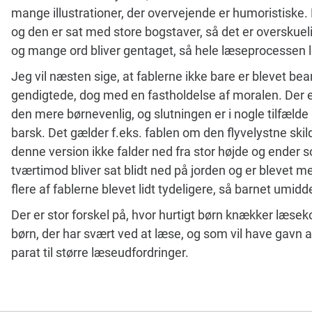
mange illustrationer, der overvejende er humoristiske. 
og den er sat med store bogstaver, så det er overskueli
og mange ord bliver gentaget, så hele læseprocessen l
Jeg vil næsten sige, at fablerne ikke bare er blevet bea
gendigtede, dog med en fastholdelse af moralen. Der er 
den mere børnevenlig, og slutningen er i nogle tilfælde 
barsk. Det gælder f.eks. fablen om den flyvelystne ski
denne version ikke falder ned fra stor højde og ender
tværtimod bliver sat blidt ned på jorden og er blevet me
flere af fablerne blevet lidt tydeligere, så barnet umid
Der er stor forskel på, hvor hurtigt børn knækker læseko
børn, der har svært ved at læse, og som vil have gavn 
parat til større læseudfordringer.