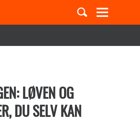
Toggle
navigation
Børnebøger
Boglister
GEN: LØVEN OG
R, DU SELV KAN
Temaer