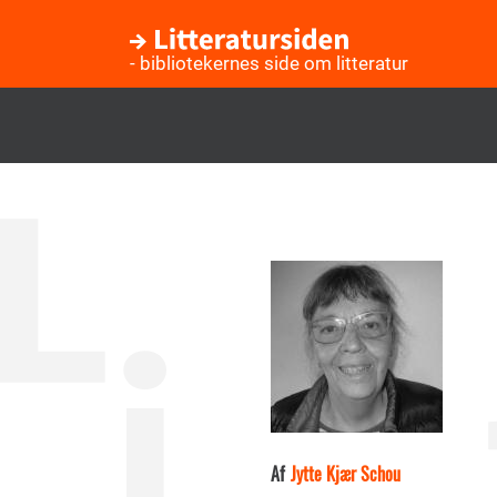
- bibliotekernes side om litteratur
Gå
til
hovedindhold
Af
Jytte Kjær Schou