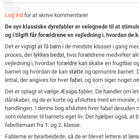
Log ind
for at skrive kommentarer
De syv klassiske dyrefabler er velegnede til at stim
og i tilgift får forældrene en vejledning i, hvordan de
Det er vigtigt at få børn i de mindste klasser i gang m
proces, der lykkes bedst, hvis forældrene medvirker ak
vejledning i, hvordan forældre kan skabe en frugtbar 
barnet og hvordan de kan støtte og opmuntre barnet. De
lettal, der angives for hver fabel, og som siger noget
Det er oplagt at vælge Æsops fabler. De handler om l
dårskaber, og de er korte og afsluttes med en morale, 
handlingen. I denne bog afsluttes hver fabel desuden 
som relaterer til barnets eget liv. Det hjælper også, at
fabeltemaet fra 1. og 2. klasse.
Fablerne er bearbejdede, så de er blevet lettere at læs