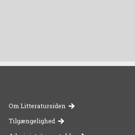
-
Om Litteratursiden
Tilgængelighed
bibliotekernes