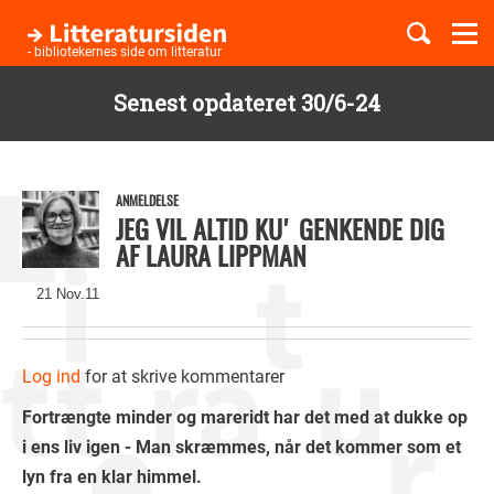
Togg
navi
- bibliotekernes side om litteratur
Senest opdateret 30/6-24
Børnebøger
Gå
til
Boglister
hovedindhold
ANMELDELSE
JEG VIL ALTID KU' GENKENDE DIG
AF LAURA LIPPMAN
Temaer
21 Nov.11
Log ind
for at skrive kommentarer
Fortrængte minder og mareridt har det med at dukke op
i ens liv igen - Man skræmmes, når det kommer som et
lyn fra en klar himmel.