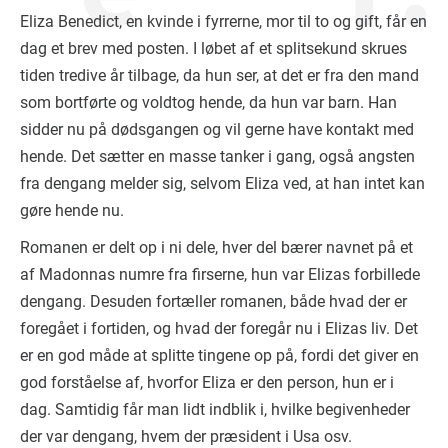
Eliza Benedict, en kvinde i fyrrerne, mor til to og gift, får en
dag et brev med posten. I løbet af et splitsekund skrues
tiden tredive år tilbage, da hun ser, at det er fra den mand
som bortførte og voldtog hende, da hun var barn. Han
sidder nu på dødsgangen og vil gerne have kontakt med
hende. Det sætter en masse tanker i gang, også angsten
fra dengang melder sig, selvom Eliza ved, at han intet kan
gøre hende nu.
Romanen er delt op i ni dele, hver del bærer navnet på et
af Madonnas numre fra firserne, hun var Elizas forbillede
dengang. Desuden fortæller romanen, både hvad der er
foregået i fortiden, og hvad der foregår nu i Elizas liv. Det
er en god måde at splitte tingene op på, fordi det giver en
god forståelse af, hvorfor Eliza er den person, hun er i
dag. Samtidig får man lidt indblik i, hvilke begivenheder
der var dengang, hvem der præsident i Usa osv.