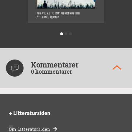
WHAT T
JEG VIL ALTID KU' GENKENDE DIG
Af Laur
Af Laura Lippman
Kommentarer
0 kommentarer
Om Litteratursiden