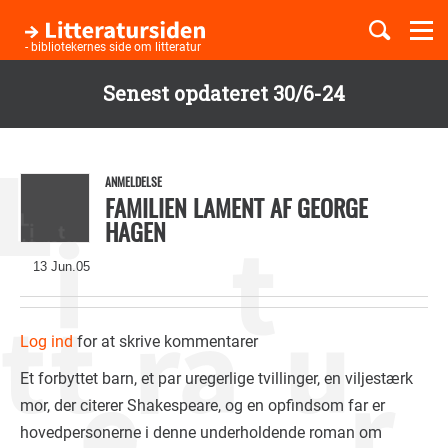
Togg
navi
- bibliotekernes side om litteratur
Senest opdateret 30/6-24
Børnebøger
Gå
til
Boglister
hovedindhold
ANMELDELSE
FAMILIEN LAMENT AF GEORGE
HAGEN
Temaer
13 Jun.05
Log ind
for at skrive kommentarer
Et forbyttet barn, et par uregerlige tvillinger, en viljestærk
mor, der citerer Shakespeare, og en opfindsom far er
hovedpersonerne i denne underholdende roman om