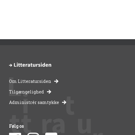
Om Litteratursiden
-
Tilgængelighed
Administrér samtykke
bibliotekernes
side
Følg os