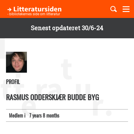
Togg
navi
- bibliotekernes side om litteratur
Senest opdateret 30/6-24
Børnebøger
Gå
til
Boglister
hovedindhold
Temaer
PROFIL
RASMUS ODDERSKJÆR BUDDE BYG
Medlem i
7 years 8 months