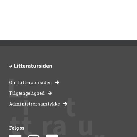
Om Litteratursiden
-
Tilgængelighed
Administrér samtykke
bibliotekernes
side
Følg os