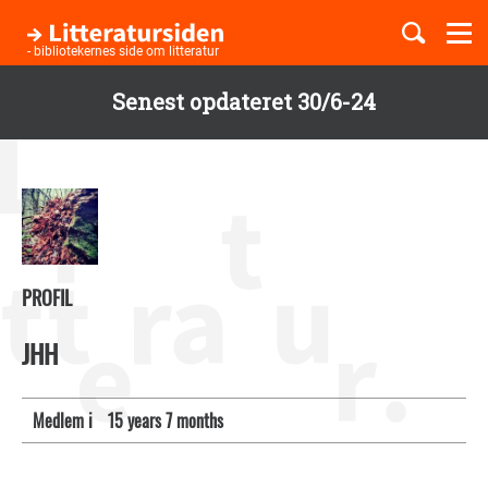
Togg
navi
- bibliotekernes side om litteratur
Senest opdateret 30/6-24
Børnebøger
Gå
til
Boglister
hovedindhold
Temaer
PROFIL
JHH
Medlem i
15 years 7 months