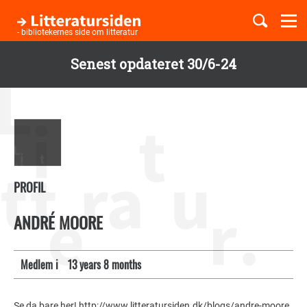
Togg
navi
- bibliotekernes side om litteratur
Senest opdateret 30/6-24
Børnebøger
Gå
til
Boglister
hovedindhold
Temaer
PROFIL
ANDRÉ MOORE
Medlem i
13 years 8 months
Se da bare her! http://www.litteratursiden.dk/blogs/andre-moore