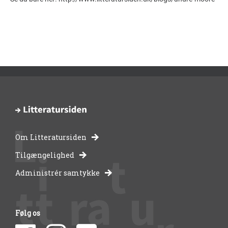
Om Litteratursiden
-
Tilgængelighed
Administrér samtykke
bibliotekernes
side
Følg os