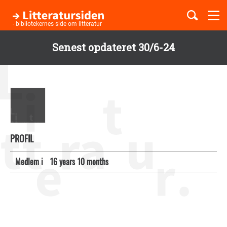
Togg
navi
- bibliotekernes side om litteratur
Senest opdateret 30/6-24
Børnebøger
Gå
til
Boglister
hovedindhold
Temaer
PROFIL
Medlem i
16 years 10 months