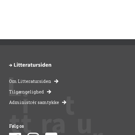
Om Litteratursiden
-
Tilgængelighed
Administrér samtykke
bibliotekernes
side
Følg os