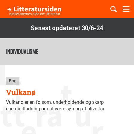
Togg
navi
- bibliotekernes side om litteratur
Senest opdateret 30/6-24
Børnebøger
Gå
til
INDIVIDUALISME
Boglister
hovedindhold
Temaer
Bog
Vulkanø
Vulkanø er en følsom, underholdende og skarp
energiudladning om at være søn og at blive far.