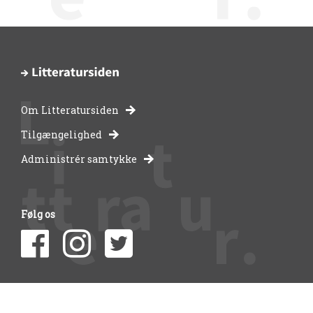
Om Litteratursiden
-
Tilgængelighed
Administrér samtykke
bibliotekernes
side
Følg os
om
litteratur